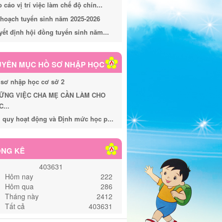
 cáo vị trí việc làm chế độ chín...
hoạch tuyển sinh năm 2025-2026
ết định hội đồng tuyển sinh năm...
YÊN MỤC HỒ SƠ NHẬP HỌC
 sơ nhập học cơ sở 2
ỮNG VIỆC CHA MẸ CẦN LÀM CHO
...
 quy hoạt động và Định mức học p...
NG KÊ
403631
Hôm nay
222
Hôm qua
286
Tháng này
2412
Tất cả
403631