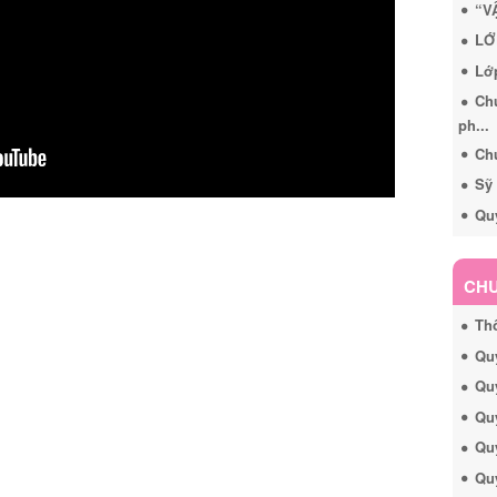
“V
LỚ
Lớ
Ch
ph...
Chư
Sỹ
Quy
CHU
Th
Quy
Quy
Qu
Quy
Quy