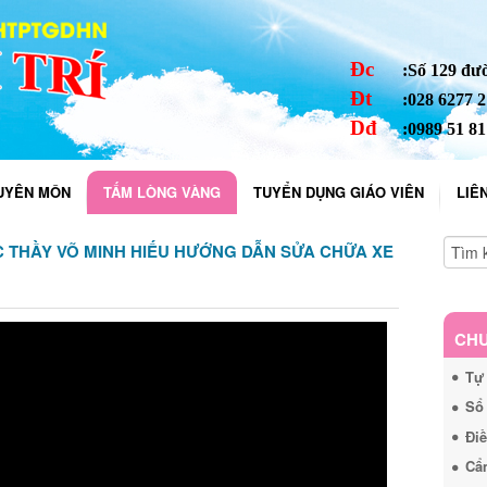
Đc
:Số 129 đ
Đt
:028 6277 2
Dđ
:0989 51 8
UYÊN MÔN
TẤM LÒNG VÀNG
TUYỂN DỤNG GIÁO VIÊN
LIÊ
 THẦY VÕ MINH HIẾU HƯỚNG DẪN SỬA CHỮA XE
CHU
Tự 
Sổ 
Điề
Cẩ