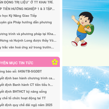
ẬN ĐỘNG TRỊ LIỆU” Ở TT KHAI TRÍ.
P TIỀN HƯỚNG NGHIỆP 1 & 3 TẬP...
p học Kỹ Năng Giao Tiếp
uyên gia Pháp hướng dẫn phương
ơng trình và phương pháp tại Kha...
 Hưng và Huỳnh Long được thầy Võ...
 trắc văn hoá ứng xử trong trườn...
YÊN MỤC TIN TỨC
ông báo số: 6456/TB-SGDĐT
ết định ban hành chương trình ca...
ết định Banh hành CT tiền tiểu h...
yết định BHTHCT kỹ năng sống
 chế tổ chức hoạt động tai TT
ết định quy chế đãi ngộ năm 2025