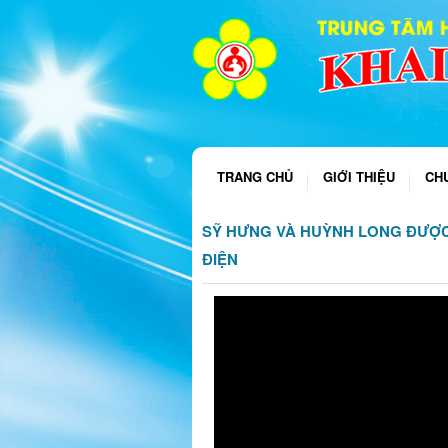
TRANG CHỦ
GIỚI THIỆU
CH
SỸ HƯNG VÀ HUỲNH LONG ĐƯỢC
ĐIỆN