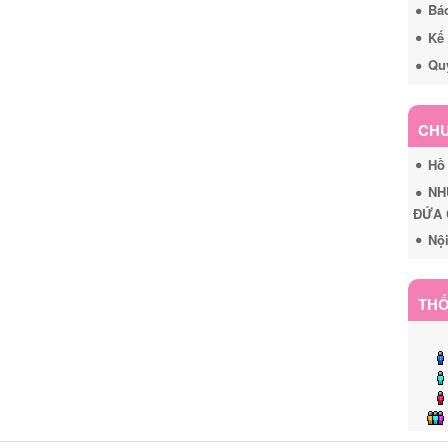
Báo
Kế 
Quy
CHU
Hồ
NH
ĐỨA C
Nội
THỐ