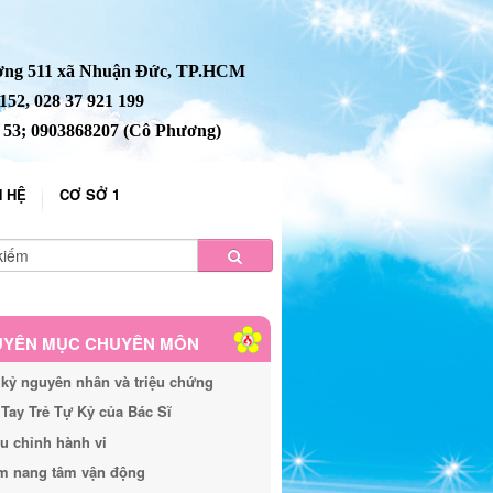
ường 511 xã Nhuận Đức, TP.HCM
152, 028 37 921 199
1 53; 0903868207 (Cô Phương)
N HỆ
CƠ SỞ 1
YÊN MỤC CHUYÊN MÔN
kỷ nguyên nhân và triệu chứng
Tay Trẻ Tự Kỷ của Bác Sĩ
u chỉnh hành vi
m nang tâm vận động